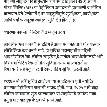
पाकणी साइडिंगवर प्रामुख्याने हाय स्पीड डिझेल (HSD) आणि
मोटर स्पिरिट (MS) या पेट्रोलियम उत्पादनांचे हाताळणी व लोडिंग
करण्यात येते. रेल्वेमार्गे इंधन वाहतुकीमुळे सुरक्षितता, कार्यक्षमता
आणि पर्यावरणपूरक व्यवस्था सुनिश्चित होत आहे.
*धोरणात्मक लॉजिस्टिक केंद्र म्हणून उदय*
आयओसीएल पाकणी साइडिंग हे आता एक महत्त्वाचे धोरणात्मक
लॉजिस्टिक केंद्र बनले आहे. ही सुविधा महाराष्ट्रातील पहिली
आयओसीएल रेक-लोडिंग साइडिंग,देशातील आयओसीएलची ९वी
विशेष मार्केटिंग रेक-लोडिंग सुविधा,तसेच भारतभरातील
रिफायनरीसह एकूण १८वी रेक-लोडिंग सुविधा ठरली आहे.
१९९६ मध्ये अधिसूचित झालेल्या या साइडिंगवर पूर्वी मर्यादित
प्रमाणात पेट्रोलियम मालाची आवक होती. मात्र, २०२५ मध्ये बाह्य
लोडिंग कामकाज सुरू झाल्यानंतर या साइडिंगचे रूपांतर एका
प्रमुख मालवाहतूक केंद्रामध्ये झाले आहे.