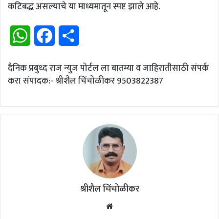
कटिबद्ध असल्याचे या माध्यमातून स्पष्ट झाले आहे.
W
F
S
h
a
h
दैनिक प्रबुध्द राज न्युज पोर्टल ला बातम्या व जाहिरातीसाठी संपर्क
a
c
a
करा संपादक:- श्रीशैल चिंचोळीकर 9503822387
t
e
r
s
b
e
A
o
p
o
p
k
श्रीशैल चिंचोळीकर
Website