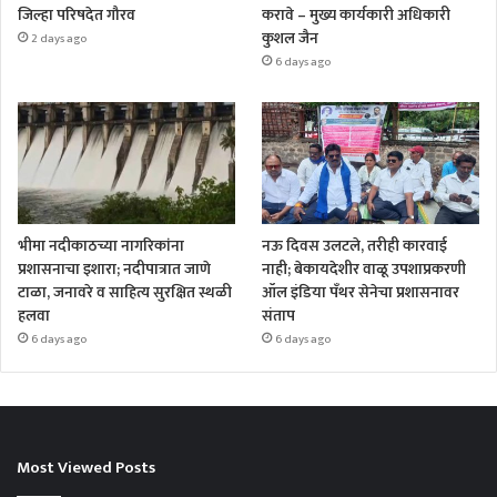
जिल्हा परिषदेत गौरव
करावे – मुख्य कार्यकारी अधिकारी
कुशल जैन
2 days ago
6 days ago
भीमा नदीकाठच्या नागरिकांना
नऊ दिवस उलटले, तरीही कारवाई
प्रशासनाचा इशारा; नदीपात्रात जाणे
नाही; बेकायदेशीर वाळू उपशाप्रकरणी
टाळा, जनावरे व साहित्य सुरक्षित स्थळी
ऑल इंडिया पँथर सेनेचा प्रशासनावर
हलवा
संताप
6 days ago
6 days ago
Most Viewed Posts